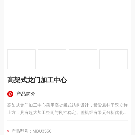
高架式龙门加工中心
产品简介
高架式龙门加工中心采用高架桥式结构设计，横梁悬挂于双立柱
上方，具有超大加工空间与刚性稳定。整机经有限元分析优化，
主结构件均为高强度铸铁浇铸，经二次回火与时效处理，确保长
期稳定不变形。配备高扭矩齿轮式主轴与重载滚柱导轨，兼顾高
产品型号：MBU3550
速精加工与强力切削，支持自动铣头、五轴铣头等扩展，实现多