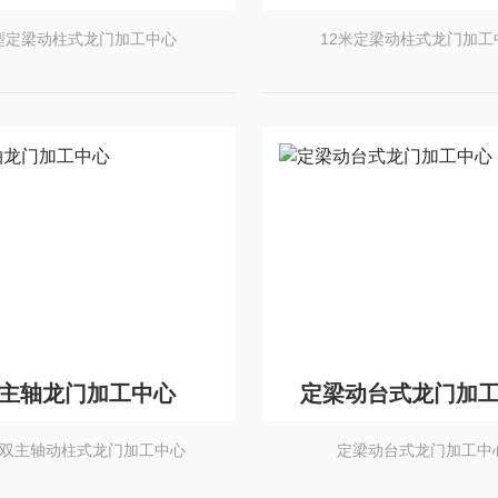
型定梁动柱式龙门加工中心
12米定梁动柱式龙门加工
主轴龙门加工中心
定梁动台式龙门加
米双主轴动柱式龙门加工中心
定梁动台式龙门加工中