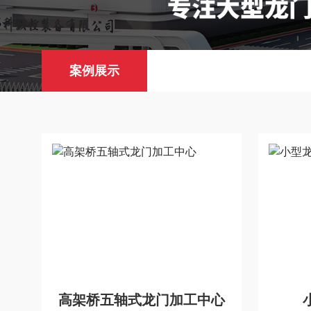
案例展示
高架桥五轴式龙门加工中心