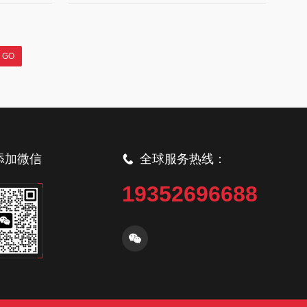
添加微信
全球服务热线：
19352696688