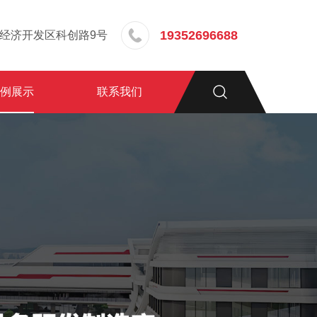
19352696688
经济开发区科创路9号
案例展示
联系我们