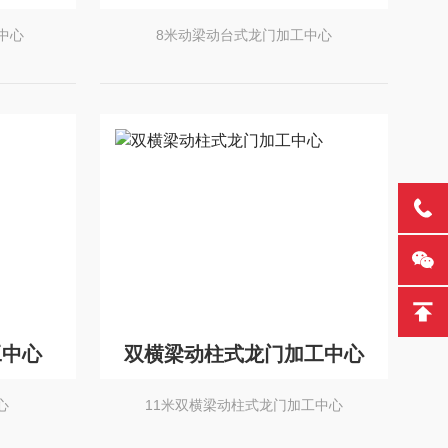
中心
8米动梁动台式龙门加工中心
工中心
双横梁动柱式龙门加工中心
心
11米双横梁动柱式龙门加工中心