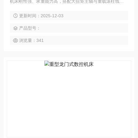
机床刚性强、承重能力高，搭配大扭矩主轴与重载滚柱线轨，
在重负载条件下也能实现大件与高强度材料的重切削。适用于
更新时间：2025-12-03
能源装备、船舶制造、轨道交通、模具钢件、工程机械、冶金
设备等行业，可高效完成铣、钻、镗、扩、铰、锪、攻丝及多
产品型号：
面联动加工。整机支持模块化定制，可根据工件重量、加工区
域与工艺特性灵活选配。
浏览量：341