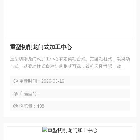
重型切削龙门式加工中心
重型切削龙门式加工中心有定梁动台式、定梁动柱式、动梁动
台式、动梁动柱式多种结构形式可选，该机床刚性强、动态稳
定，具备高精度、高效率、重切削与适应强等特点。广泛应用
更新时间：2026-03-16
于汽车、电力、工程机械、模具、航空航天、船舶等领域的零
部件精密加工，可实现铣、钻、镗、扩、铰、锪、攻丝及三轴
产品型号：
联动曲面加工，并支持选配全自动万向铣头完成五面复合加
工。
浏览量：498