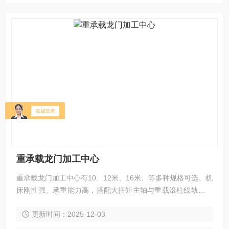
重承载龙门加工中心
重承载龙门加工中心有10、12米、16米、等多种规格可选。机
床刚性强、承重能力高，搭配大扭矩主轴与重载滚柱线轨，在
重负载条件下也能实现大件与高强度材料的重切削。适用于能
更新时间：2025-12-03
源装备、船舶制造、轨道交通、模具钢件、工程机械、冶金设
备等行业，可高效完成铣、钻、镗、扩、铰、锪、攻丝及多面