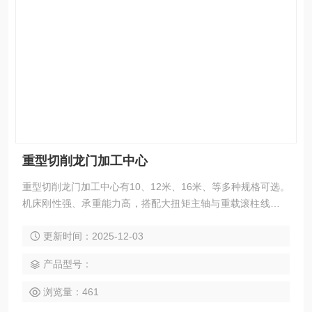
重型切削龙门加工中心
重型切削龙门加工中心有10、12米、16米、等多种规格可选。
机床刚性强、承重能力高，搭配大扭矩主轴与重载滚柱线轨，
在重负载条件下也能实现大件与高强度材料的重切削。适用于
更新时间：2025-12-03
能源装备、船舶制造、轨道交通、模具钢件、工程机械、冶金
设备等行业，可高效完成铣、钻、镗、扩、铰、锪、攻丝及多
产品型号：
面联动加工。整机支持模块化定制，可根据工件重量、加工区
域与工艺特性灵活选配。
浏览量：461