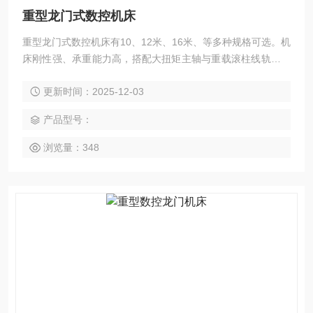
重型龙门式数控机床
重型龙门式数控机床有10、12米、16米、等多种规格可选。机
床刚性强、承重能力高，搭配大扭矩主轴与重载滚柱线轨，在
重负载条件下也能实现大件与高强度材料的重切削。适用于能
更新时间：2025-12-03
源装备、船舶制造、轨道交通、模具钢件、工程机械、冶金设
备等行业，可高效完成铣、钻、镗、扩、铰、锪、攻丝及多面
产品型号：
联动加工。整机支持模块化定制，可根据工件重量、加工区域
与工艺特性灵活选配。
浏览量：348