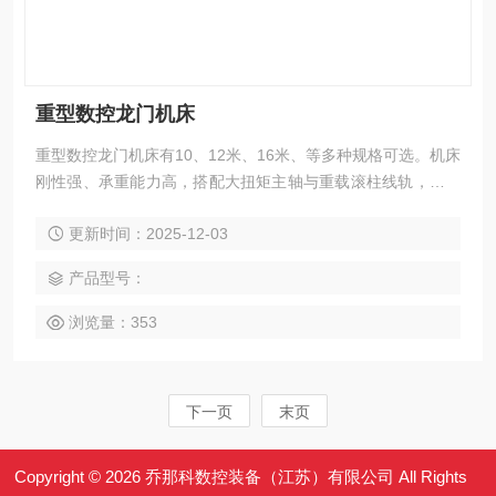
重型数控龙门机床
重型数控龙门机床有10、12米、16米、等多种规格可选。机床
刚性强、承重能力高，搭配大扭矩主轴与重载滚柱线轨，在重
负载条件下也能实现大件与高强度材料的重切削。适用于能源
更新时间：2025-12-03
装备、船舶制造、轨道交通、模具钢件、工程机械、冶金设备
等行业，可高效完成铣、钻、镗、扩、铰、锪、攻丝及多面联
产品型号：
动加工。整机支持模块化定制，可根据工件重量、加工区域与
工艺特性灵活选配。
浏览量：353
下一页
末页
Copyright © 2026 乔那科数控装备（江苏）有限公司 All Rights