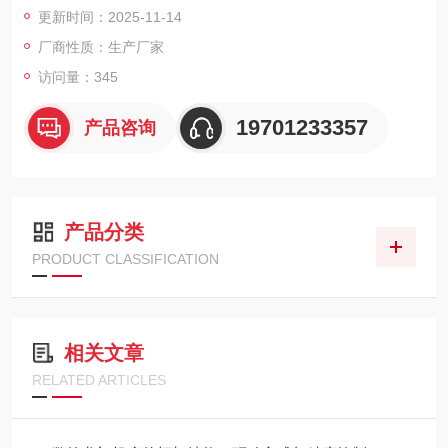
更新时间：2025-11-14
优异的动态性能。可选配自动铣头、中心出水系统、主流数控系
统及自动刀库，实现多工序复合加工。
厂商性质：生产厂家
访问量：345
19701233357
产品咨询
产品分类
PRODUCT CLASSIFICATION
相关文章
RELATED ARTICLES