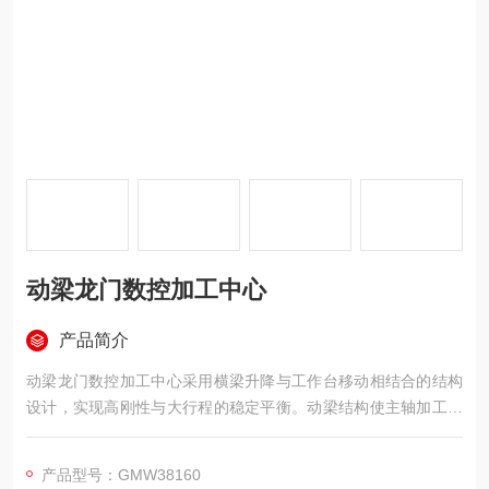
动梁龙门数控加工中心
产品简介
动梁龙门数控加工中心采用横梁升降与工作台移动相结合的结构
设计，实现高刚性与大行程的稳定平衡。动梁结构使主轴加工高
度灵活可调，适用于不同尺寸工件的精密加工。机床关键部件均
采用高强度铸铁，经多重回火与应力消除处理，确保长期稳定不
产品型号：GMW38160
变形。配置高扭矩主轴与重载滚柱导轨，具备强劲的切削能力与