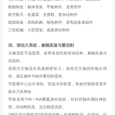
船舶制造：舱体骨架、甲板构件、龙骨部件
航空航天：机翼梁、支撑框、复杂结构件
能源装备：风电机舱、核电构件、发电设备基础件
工程机械：大型臂架、底座类结构件
四、强动力系统，兼顾高速与重切削
主轴系统可选直联、皮带或齿轮箱传动结构，兼顾高速与
高扭矩。
直联式主轴适合高速精密加工；齿轮式主轴扭矩输出强
劲，满足钢件与铸件重切削需求。
可搭载中心出水系统、恒温冷却装置，有效控制热变形并
延长刀具寿命。
导轨采用THK / INA重载滚柱线轨，丝杠经轴向预拉伸处
理，传动刚性高、定位精度优异。
Z轴可选方滑枕或T型滑枕结构：前者刚性强、抗震佳，后