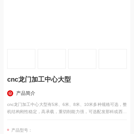
cnc龙门加工中心大型
产品简介
cnc龙门加工中心大型有5米、6米、8米、10米多种规格可选，整
机结构刚性稳定，高承载，重切削能力强，可选配发那科或西门
子数控系统，精度保持久，Y轴行程较长，可以加工大尺寸工
件，可选配刀库完成铣、钻、镗、扩、铰、锪、攻丝等多项加工
产品型号：
功能，一次装夹即可完成全部加工任务，广泛应用于汽车制造、