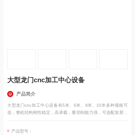
大型龙门cnc加工中心设备
产品简介
大型龙门cnc加工中心设备有5米、6米、8米、10米多种规格可
选，整机结构刚性稳定，高承载，重切削能力强，可选配发那科
或西门子数控系统，精度保持久，Y轴行程较长，可以加工大尺
寸工件，可选配刀库完成铣、钻、镗、扩、铰、锪、攻丝等多项
产品型号：
加工功能，一次装夹即可完成全部加工任务，广泛应用于汽车制