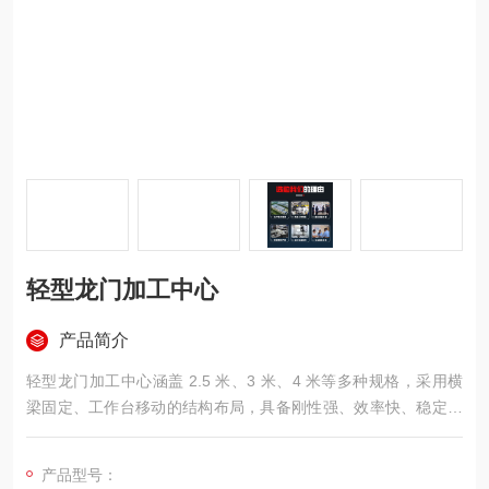
轻型龙门加工中心
产品简介
轻型龙门加工中心涵盖 2.5 米、3 米、4 米等多种规格，采用横
梁固定、工作台移动的结构布局，具备刚性强、效率快、稳定性
好等特点。机床可选配发那科或西门子数控系统，具有铣、钻、
镗、扩、锪、攻丝等多项加工能力，为满足不同加工需求，可选
产品型号：
配全自动万向铣头，实现五面加工。该设备适用于小型零部件批