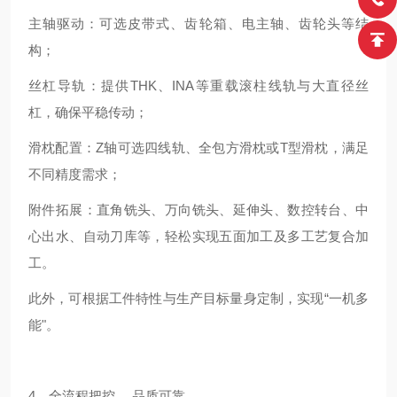
主轴驱动：可选皮带式、齿轮箱、电主轴、齿轮头等结
构；
丝杠导轨：提供THK、INA等重载滚柱线轨与大直径丝
杠，确保平稳传动；
滑枕配置：Z轴可选四线轨、全包方滑枕或T型滑枕，满足
不同精度需求；
附件拓展：直角铣头、万向铣头、延伸头、数控转台、中
心出水、自动刀库等，轻松实现五面加工及多工艺复合加
工。
此外，可根据工件特性与生产目标量身定制，实现“一机多
能"。
4、全流程把控， 品质可靠