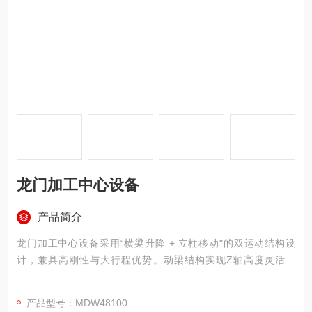
龙门加工中心设备
产品简介
龙门加工中心设备采用“横梁升降 + 立柱移动"的双运动结构设
计，兼具高刚性与大行程优势。动梁结构实现Z轴高度灵活调
节，满足不同尺寸工件加工需求；动柱结构让整机受力均衡，确
保超大型工件加工时的稳定性与高精度。主轴系统可选直联、齿
产品型号：MDW48100
轮箱或双减速配置，兼顾高速精加工与重切削工况。配合高强度