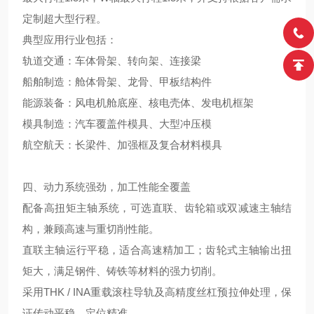
定制超大型行程。
典型应用行业包括：
轨道交通：车体骨架、转向架、连接梁
船舶制造：舱体骨架、龙骨、甲板结构件
能源装备：风电机舱底座、核电壳体、发电机框架
模具制造：汽车覆盖件模具、大型冲压模
航空航天：长梁件、加强框及复合材料模具
四、动力系统强劲，加工性能全覆盖
配备高扭矩主轴系统，可选直联、齿轮箱或双减速主轴结
构，兼顾高速与重切削性能。
直联主轴运行平稳，适合高速精加工；齿轮式主轴输出扭
矩大，满足钢件、铸铁等材料的强力切削。
采用THK / INA重载滚柱导轨及高精度丝杠预拉伸处理，保
证传动平稳、定位精准。