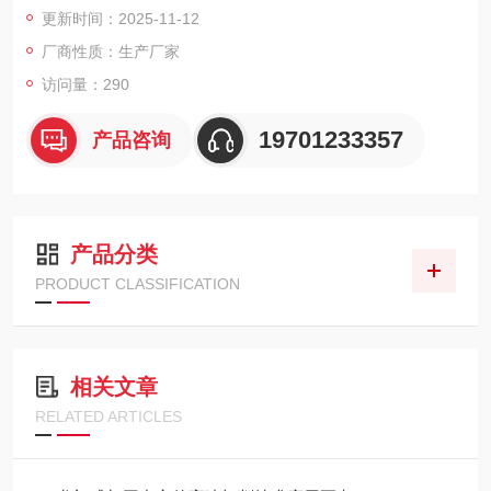
更新时间：2025-11-12
角度五面体复合加工。该机型特别适用于航空航天、轨道交通、
船舶制造、能源装备等行业的大型结构件与复杂曲面加工。
厂商性质：生产厂家
访问量：290
19701233357
产品咨询
产品分类
PRODUCT CLASSIFICATION
相关文章
RELATED ARTICLES