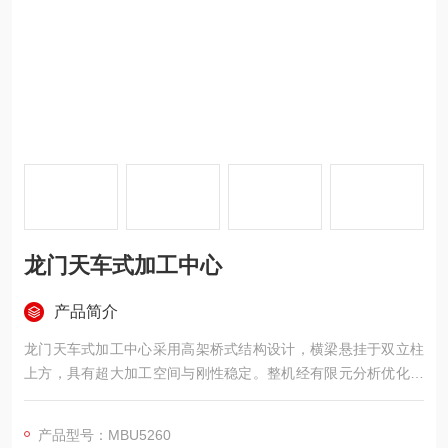
龙门天车式加工中心
产品简介
龙门天车式加工中心采用高架桥式结构设计，横梁悬挂于双立柱
上方，具有超大加工空间与刚性稳定。整机经有限元分析优化，
主结构件均为高强度铸铁浇铸，经二次回火与时效处理，确保长
期稳定不变形。配备高扭矩齿轮式主轴与重载滚柱导轨，兼顾高
产品型号：MBU5260
速精加工与强力切削，支持自动铣头、五轴铣头等扩展，实现多