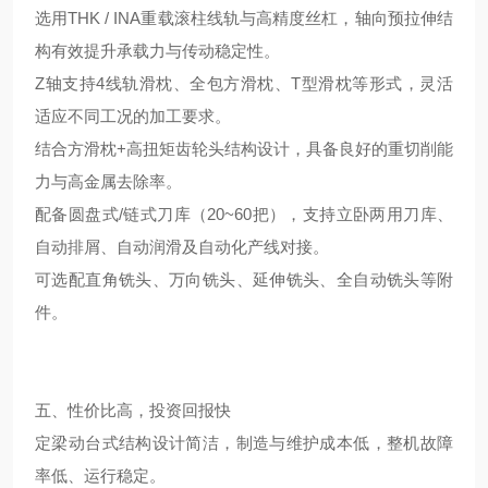
选用THK / INA重载滚柱线轨与高精度丝杠，轴向预拉伸结
构有效提升承载力与传动稳定性。
Z轴支持4线轨滑枕、全包方滑枕、T型滑枕等形式，灵活
适应不同工况的加工要求。
结合方滑枕+高扭矩齿轮头结构设计，具备良好的重切削能
力与高金属去除率。
配备圆盘式/链式刀库（20~60把），支持立卧两用刀库、
自动排屑、自动润滑及自动化产线对接。
可选配直角铣头、万向铣头、延伸铣头、全自动铣头等附
件。
五、性价比高，投资回报快
定梁动台式结构设计简洁，制造与维护成本低，整机故障
率低、运行稳定。