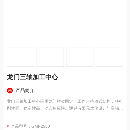
龙门三轴加工中心
产品简介
龙门三轴加工中心采用龙门框架固定、工作台移动式结构，整机
刚性强、稳定性高、动态响应快。通过有限元优化设计与高强度
铸件一体成型，确保长时间加工的高精度与高可靠性。机床支持
铣削、钻孔、镗削、攻丝等多工序一体加工，并可选配附件铣头
产品型号：GMF2550
实现五面复合加工。广泛应用于模具、汽车、电力、工程机械、