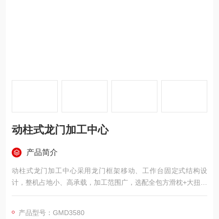
动柱式龙门加工中心
产品简介
动柱式龙门加工中心采用龙门框架移动、工作台固定式结构设
计，整机占地小、高承载，加工范围广，选配全包方滑枕+大扭矩
主轴，重切削能力强，精度保持性好，特别适合大型与重型工件
加工。支持铣削、钻孔、镗削、攻丝等多工序一体加工，可选配
产品型号：GMD3580
直角铣头、万向铣头或自动铣头实现五面体复合加工。广泛为能